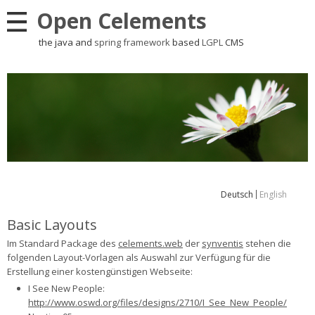
Open Celements
the java and
spring framework
based
LGPL
CMS
Deutsch
English
Basic Layouts
Im Standard Package des
celements.web
der
synventis
stehen die
folgenden Layout-Vorlagen als Auswahl zur Verfügung für die
Erstellung einer kostengünstigen Webseite:
I See New People:
http://www.oswd.org/files/designs/2710/I_See_New_People/